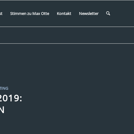
st
Stimmen zu Max Otte
Kontakt
Newsletter
TING
2019:
N