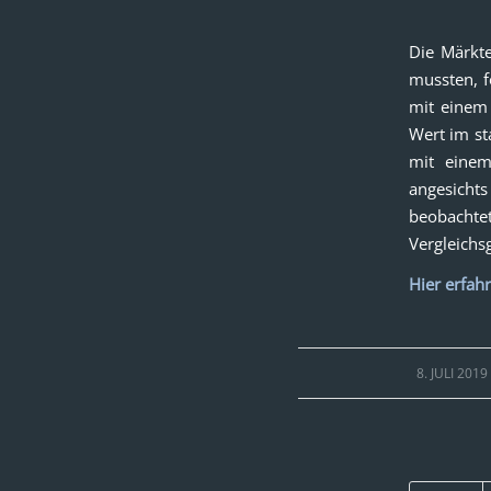
Die Märkte
mussten, f
mit einem 
Wert im st
mit einem
angesicht
beobacht
Vergleichs
Hier erfahr
/
8. JULI 2019