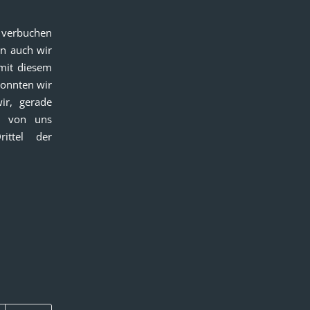
e verbuchen
en auch wir
 mit diesem
konnten wir
ir, gerade
ie von uns
ittel der