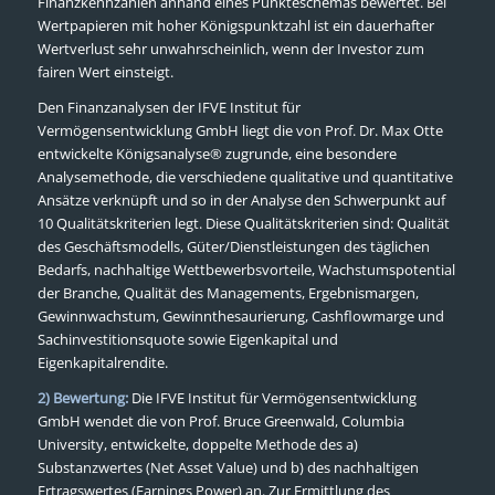
Finanzkennzahlen anhand eines Punkteschemas bewertet. Bei
Wertpapieren mit hoher Königspunktzahl ist ein dauerhafter
Wertverlust sehr unwahrscheinlich, wenn der Investor zum
fairen Wert einsteigt.
Den Finanzanalysen der IFVE Institut für
Vermögensentwicklung GmbH liegt die von Prof. Dr. Max Otte
entwickelte Königsanalyse® zugrunde, eine besondere
Analysemethode, die verschiedene qualitative und quantitative
Ansätze verknüpft und so in der Analyse den Schwerpunkt auf
10 Qualitätskriterien legt. Diese Qualitätskriterien sind: Qualität
des Geschäftsmodells, Güter/Dienstleistungen des täglichen
Bedarfs, nachhaltige Wettbewerbsvorteile, Wachstumspotential
der Branche, Qualität des Managements, Ergebnismargen,
Gewinnwachstum, Gewinnthesaurierung, Cashflowmarge und
Sachinvestitionsquote sowie Eigenkapital und
Eigenkapitalrendite.
2) Bewertung:
Die IFVE Institut für Vermögensentwicklung
GmbH wendet die von Prof. Bruce Greenwald, Columbia
University, entwickelte, doppelte Methode des a)
Substanzwertes (Net Asset Value) und b) des nachhaltigen
Ertragswertes (Earnings Power) an. Zur Ermittlung des