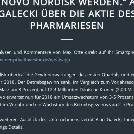
 NOVO NORDISK WERDEN.“ 
GALECKI ÜBER DIE AKTIE DE
PHARMARIESEN
nalysen und Kommentare von Max Otte direkt auf Ihr Smar
w.der-privatinvestor.de/whatsapp
isk übertraf die Gewinnerwartungen des ersten Quartals und e
ür 2018. Der Betriebsgewinn sank, im Vergleich zum Vorjahresq
 März um 8 Prozent auf 12,4 Milliarden Dänische Kronen (2,00 Mil
ovo erwartet nun für 2018 ein Umsatzwachstum von 3-5 Prozen
t im Vorjahr und ein Wachstum des Betriebsgewinns von 2-5 Pro
weiteren Ausblick des Unternehmens verrät Alan Galecki Ihnen
ige Details.