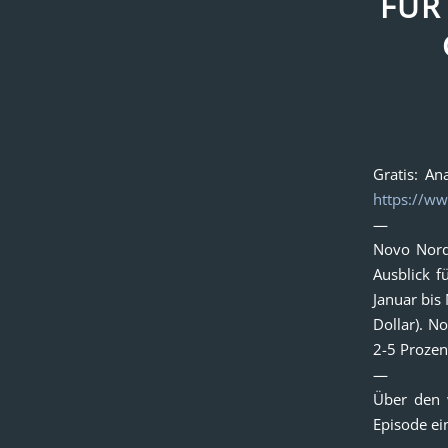
FÜR
Gratis: A
https://ww
—
Novo Nord
Ausblick f
Januar bis
Dollar). N
2-5 Prozen
—
Über den 
Episode ein