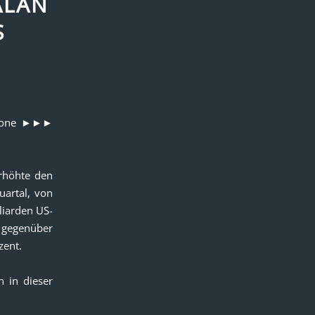
ALAN
S
tphone ►►►
rhöhte den
uartal, von
liarden US-
t gegenüber
zent.
 in dieser