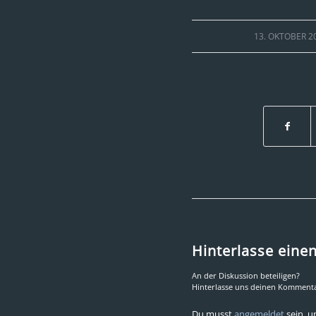
/
13. OKTOBER 2
Hinterlasse ein
An der Diskussion beteiligen?
Hinterlasse uns deinen Kommenta
Du musst
angemeldet
sein, 