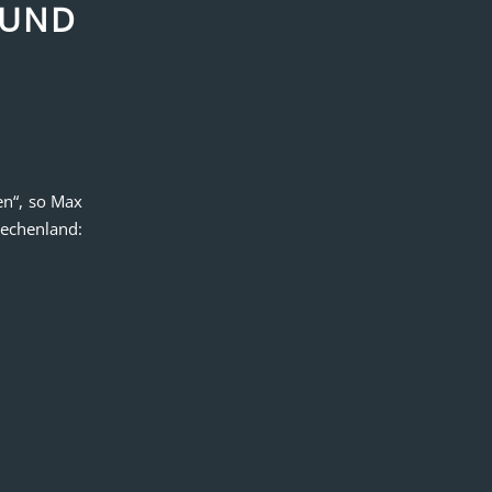
 UND
en“, so Max
echenland: