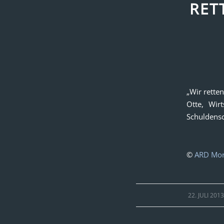
RET
„Wir rette
Otte, Wir
Schuldensch
©
ARD Mo
/
22. JULI 201