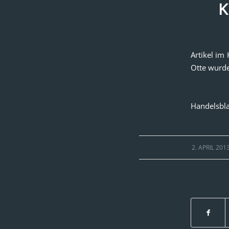
K
Artikel im
Otte wurde
Handelsbla
/
2. APRIL 201