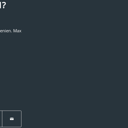
N?
wenien. Max