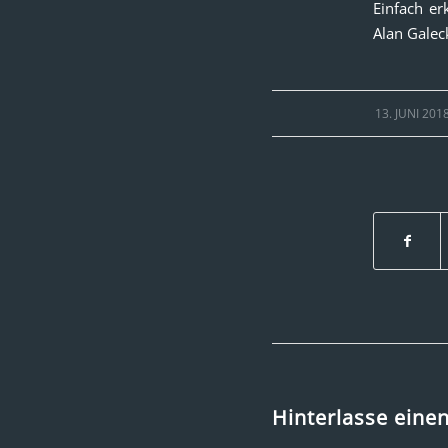
Einfach er
Alan Galec
/
13. JUNI 201
Hinterlasse ein