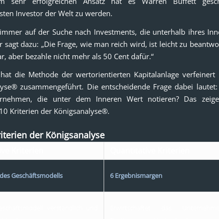
m sehr erfolgreichen Ansatz hat es Warren Buffett gesc
hsten Investor der Welt zu werden.
t immer auf der Suche nach Investments, die unterhalb ihres In
r sagt dazu: „Die Frage, wie man reich wird, ist leicht zu beantw
ar, aber bezahle nicht mehr als 50 Cent dafür.“
 hat die Methode der wertorientierten Kapitalanlage verfeinert
yse® zusammengeführt. Die entscheidende Frage dabei lautet:
nehmen, die unter dem Inneren Wert notieren? Das zeige
10 Kriterien der Königsanalyse®.
riterien der Königsanalyse
ive Kriterien
Quantitative Kriterien
 des Geschäftsmodells
6 Ergebnismargen
eschäftsmodell verständlich und
Erwirtschaftet das Unterneh