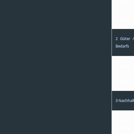
nachvollz
Hat das 
Markenn
2 Güter /
Bedarfs
Produzier
und Dien
Bedarfs?
3 Nachhal
Ist das 
Branche?