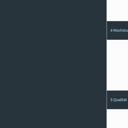
Bestehen 
4 Wachstu
Handelt es
guten Wac
Hat da
bestehe
Wachstum
5 Qualitä
Wird das
kompetent