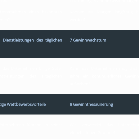
iehbar?
Bruttomargen / hohe Gewinnmargen
Unternehmen einen bekannten
Können die Margen langfristig be
amen?
werden?
 Dienstleistungen des täglichen
7 Gewinnwachstum
t das Unternehmen billige Güter
Kann das Unternehmen möglichst 
stleistungen des alltäglichen
Jahre ein kontinuierliches Gewin
aufweisen?
tige Wettbewerbsvorteile
8 Gewinnthesaurierung
Unternehmen führend in seiner
Wie verwendet das Unternehm
einbehaltenen Gewinne?