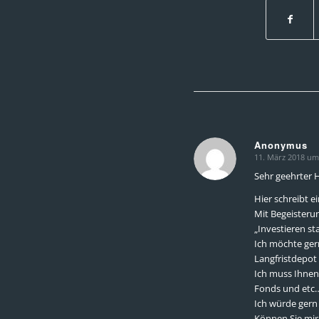
Anonymus
11. März 2018 um
sagte:
Sehr geehrter H
Hier schreibt 
Mit Begeisteru
„Investieren st
Ich möchte gern
Langfristdepot 
Ich muss Ihnen 
Fonds und etc
Ich würde gern 
Können Sie mir 