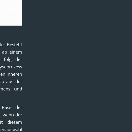
kapitals
te. Besteht
t ab einem
 folgt der
lyseprozess
den Inneren
ab aus der
ehmens und
 Basis der
o, wenn der
it diesem
tienauswahl