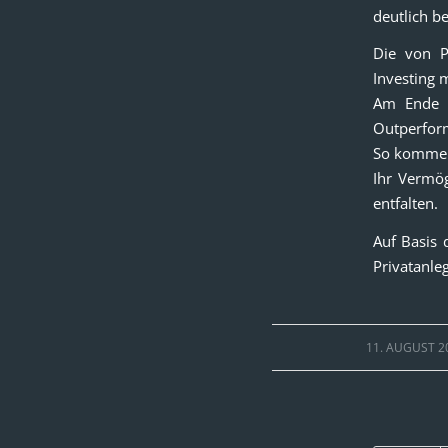
deutlich b
Die von P
Investing 
Am Ende s
Outperform
So kommen 
Ihr Vermög
entfalten.
Auf Basis 
Privatanle
/
11. AUGUST 2