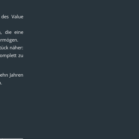
 des Value
, die eine
ermögen.
tück näher:
komplett zu
zehn Jahren
.