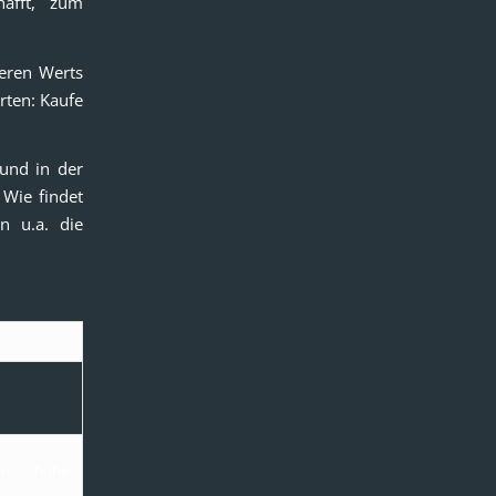
hafft, zum
neren Werts
orten: Kaufe
 und in der
 Wie findet
n u.a. die
men hohe