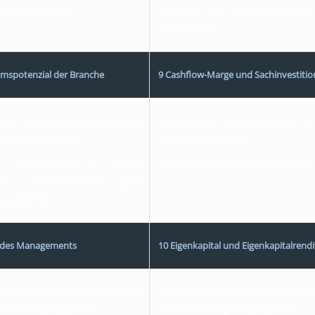
Netzwerkeffekte?
Verzinsen sich die einbehaltene
angemessen?
mspotenzial der Branche
9 Cashflow-Marge und Sachinvestiti
 sich um eine stabile Branche mit
Erwirtschaftet das Unternehmen e
hstumsaussichten?
operativen Cashflow?
s Unternehmen in seinen
Ist die Sachinvestitionsquote gering?
nden Geschäftsfeldern gute
saussichten?
t des Managements
10 Eigenkapital und Eigenkapitalrendi
 Unternehmen von ehrlichen und
Verfügt das Unternehmen über eine s
en Managern geführt?
ausreichende Eigenkapitalquote?