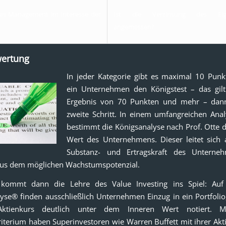
as Management im Interesse der
Ist die Verzinsung des Eigen
angemessen?
wertung
In jeder Kategorie gibt es maximal 10 Punk
ein Unternehmen den Königstest – das gil
Ergebnis von 70 Punkten und mehr – dann
zweite Schritt. In einem umfangreichen Ana
bestimmt die Königsanalyse nach Prof. Otte 
Wert des Unternehmens. Dieser leitet sich 
Substanz- und Ertragskraft des Untern
aus dem möglichen Wachstumspotenzial.
kommt dann die Lehre des Value Investing ins Spiel: Auf
yse® finden ausschließlich Unternehmen Einzug in ein Portfoli
 Aktienkurs deutlich unter dem Inneren Wert notiert. M
riterium haben Superinvestoren wie Warren Buffett mit ihrer Ak