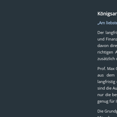
Königsan
„Am liebste
Der langfr
und Finanz
davon dire
richtigen 
zusätzlich 
Prof. Max 
aus dem g
langfristig
sind die A
nur die b
genug für 
Die Grundp