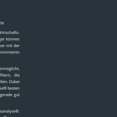
tte
irtschafts-
eger können
ber mit der
 minimieren
ermöglicht,
ltern, die
ellen. Dabei
yse® besten
gerade gut
gsanalyse®.