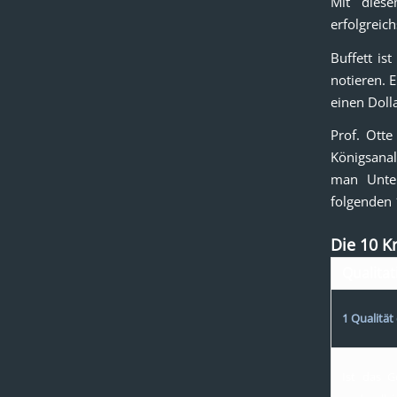
Mit diese
erfolgreic
Buffett is
notieren. E
einen Doll
Prof. Otte
Königsanal
man Unter
folgenden 
Die 10 K
Qualitat
1 Qualität
Ist das G