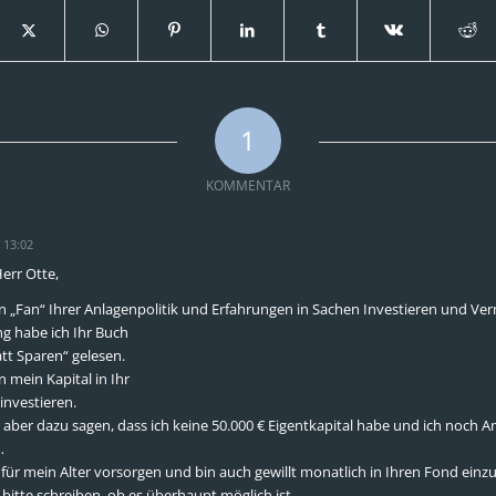
1
KOMMENTAR
 13:02
err Otte,
ein „Fan“ Ihrer Anlagenpolitik und Erfahrungen in Sachen Investieren und V
ng habe ich Ihr Buch
att Sparen“ gelesen.
 mein Kapital in Ihr
investieren.
aber dazu sagen, dass ich keine 50.000 € Eigentkapital habe und ich noch An
…
für mein Alter vorsorgen und bin auch gewillt monatlich in Ihren Fond einz
bitte schreiben, ob es überhaupt möglich ist.