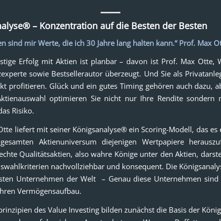
alyse® – Konzentration auf die Besten der Besten
n sind mir Werte, die ich 30 Jahre lang halten kann.“ Prof. Max O
istige Erfolg mit Aktien ist planbar – davon ist Prof. Max Otte, W
experte sowie Bestsellerautor überzeugt. Und Sie als Privatanl
kt profitieren. Glück und ein gutes Timing gehören auch dazu, a
Aktienauswahl optimieren Sie nicht nur Ihre Rendite sondern
das Risiko.
Otte liefert mit seiner Königsanalyse® ein Scoring-Modell, das es 
esamten Aktienuniversum diejenigen Wertpapiere herauszufi
 echte Qualitätsaktien, also wahre Könige unter den Aktien, darst
uswahlkriterien nachvollziehbar und konsequent. Die Königsanal
esten Unternehmen der Welt – Genau diese Unternehmen sind 
Ihren Vermögensaufbau.
rinzipien des Value Investing bilden zunächst die Basis der Köni