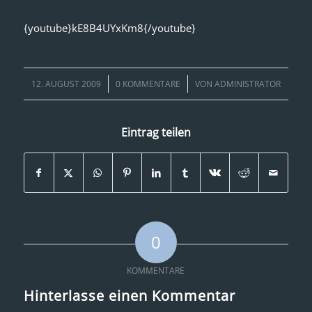
{youtube}kE8B4UYxKm8{/youtube}
/
/
12. AUGUST 2009
0 KOMMENTARE
VON
ADMINISTRATOR
Eintrag teilen
0
KOMMENTARE
Hinterlasse einen Kommentar