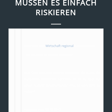
MÜSSEN ES EINFACH
RISKIEREN
Interview mit ‚
Wirtschaft regional
‚ Liechtenstein.
„Wir müssen es einfach riskieren“
Max Otte erläutert diverse Szenarien die durch die
Euro-Krise entstehen könnten. Ist es zu spät für
einen Austritt Griechenlands? Was ist vom ESM zu
halten?
Ausgabe vom 06.10.2012