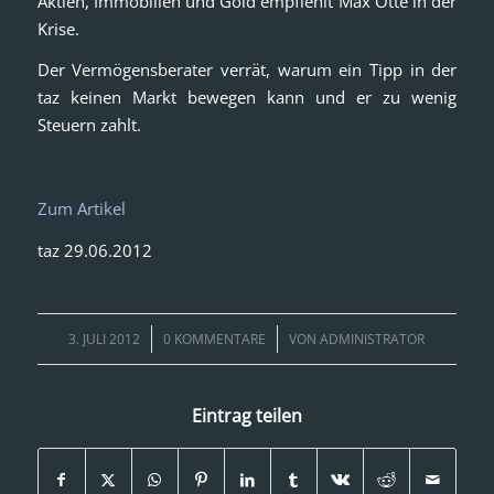
Aktien, Immobilien und Gold empfiehlt Max Otte in der
Krise.
Der Vermögensberater verrät, warum ein Tipp in der
taz keinen Markt bewegen kann und er zu wenig
Steuern zahlt.
Zum Artikel
taz 29.06.2012
/
/
3. JULI 2012
0 KOMMENTARE
VON
ADMINISTRATOR
Eintrag teilen