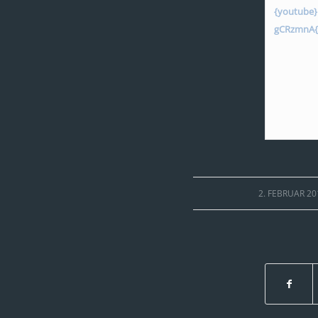
{youtube
gCRzmnA{
/
2. FEBRUAR 20