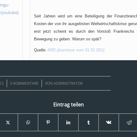
}mgu-
/youtube}
Seit Jahren wird um eine Beteiligung der Finanzbran
Kosten der von ihr ausgelösten Weltwirtschaftskrise ger
erst jetzt scheint es durch den Vorstoß Frankreichs t
Bewegung zu geben. Warum so spät?
Quelle:
ARD plusminus vom 01.02.2012
/
12
0 KOMMENTARE
VON
ADMINISTRATOR
Eintrag teilen